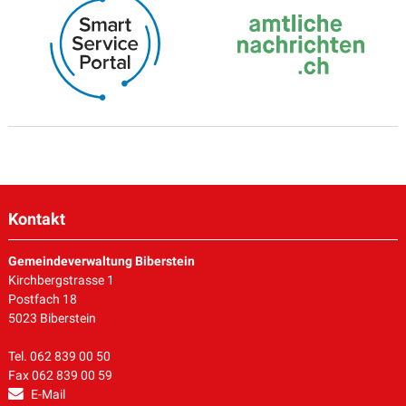
Kontakt
Gemeindeverwaltung Biberstein
Kirchbergstrasse 1
Postfach 18
5023 Biberstein
Tel. 062 839 00 50
Fax 062 839 00 59
E-Mail