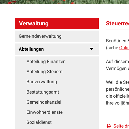
Steuerre
Verwaltung
Gemeindeverwaltung
Benötigen S
(siehe
Onli
Abteilungen
Auf diesem
Abteilung Finanzen
Vermögen de
Abteilung Steuern
Bauverwaltung
Weil die St
persönlich
Bestattungsamt
die offizie
Gemeindekanzlei
ihre volljäh
Einwohnerdienste
Sozialdienst
Seite d