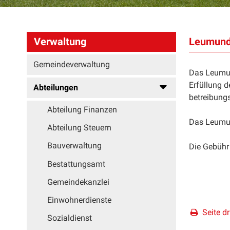
Leumund
Verwaltung
Gemeindeverwaltung
Das Leumun
Erfüllung d
Abteilungen
betreibung
Abteilung Finanzen
Das Leumun
Abteilung Steuern
Bauverwaltung
Die Gebühr
Bestattungsamt
Gemeindekanzlei
Einwohnerdienste
Seite d
Sozialdienst