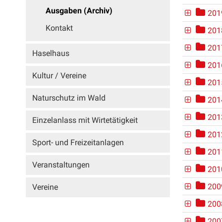
Ausgaben (Archiv)
201
Kontakt
201
201
Haselhaus
201
Kultur / Vereine
201
Naturschutz im Wald
201
201
Einzelanlass mit Wirtetätigkeit
201
Sport- und Freizeitanlagen
201
Veranstaltungen
201
200
Vereine
200
200