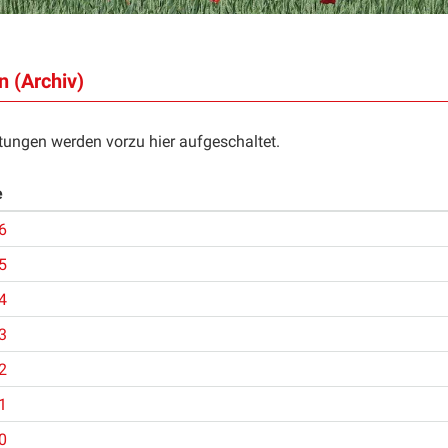
 (Archiv)
tungen werden vorzu hier aufgeschaltet.
e
6
5
4
3
2
1
0