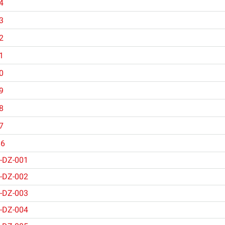
4
3
2
1
0
9
8
7
86
-DZ-001
-DZ-002
-DZ-003
-DZ-004