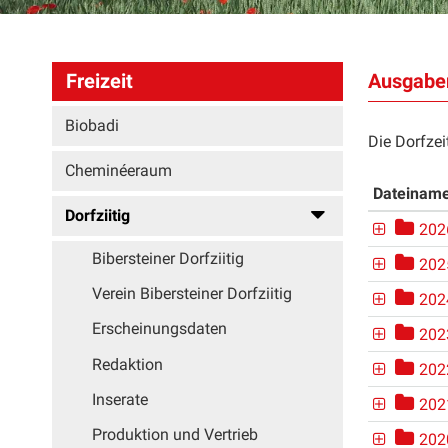
Ausgaben
Freizeit
Biobadi
Die Dorfzei
Cheminéeraum
Dateinam
Dorfziitig
202
Bibersteiner Dorfziitig
202
Verein Bibersteiner Dorfziitig
202
Erscheinungsdaten
202
Redaktion
202
Inserate
202
Produktion und Vertrieb
202